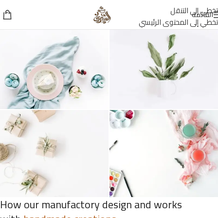
تخطي إلى التنقل
القائمة
تخطي إلى المحتوى الرئيسي
How our manufactory design and works