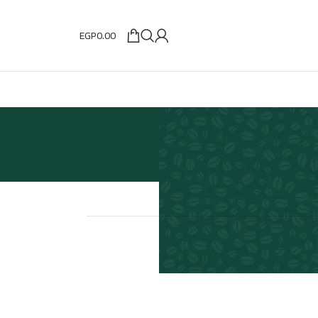
EGP
0.00